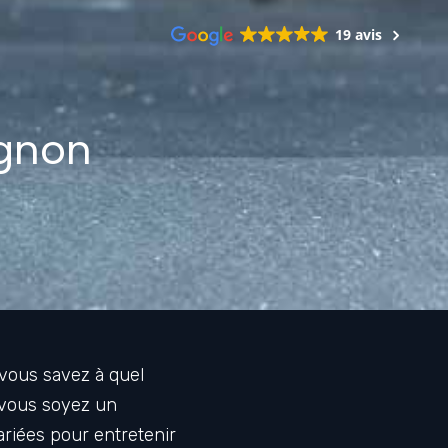
19 avis
ignon
 vous savez à quel
e vous soyez un
ariées pour entretenir